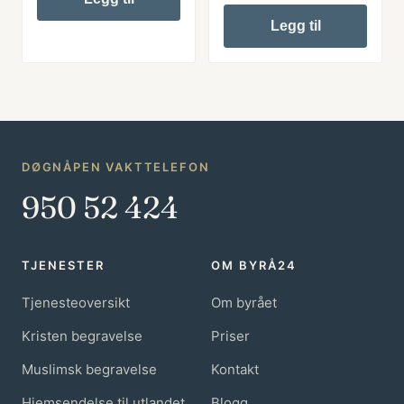
Legg til
DØGNÅPEN VAKTTELEFON
950 52 424
TJENESTER
OM BYRÅ24
Tjenesteoversikt
Om byrået
Kristen begravelse
Priser
Muslimsk begravelse
Kontakt
Hjemsendelse til utlandet
Blogg