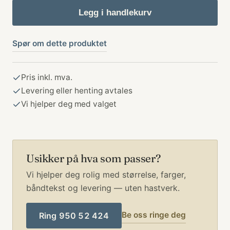
Bauta
Legg i handlekurv
/
Natur
Spør om dette produktet
antall
Pris inkl. mva.
Levering eller henting avtales
Vi hjelper deg med valget
Usikker på hva som passer?
Vi hjelper deg rolig med størrelse, farger,
båndtekst og levering — uten hastverk.
Be oss ringe deg
Ring 950 52 424