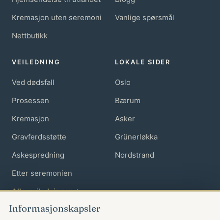
Kremasjon uten seremoni
Vanlige spørsmål
Nettbutikk
VEILEDNING
LOKALE SIDER
Ved dødsfall
Oslo
Prosessen
Bærum
Kremasjon
Asker
Gravferdsstøtte
Grünerløkka
Askespredning
Nordstrand
Etter seremonien
Alle veiledninger →
Informasjonskapsler