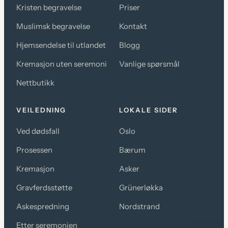
Kristen begravelse
Priser
Muslimsk begravelse
Kontakt
Hjemsendelse til utlandet
Blogg
Kremasjon uten seremoni
Vanlige spørsmål
Nettbutikk
VEILEDNING
LOKALE SIDER
Ved dødsfall
Oslo
Prosessen
Bærum
Kremasjon
Asker
Gravferdsstøtte
Grünerløkka
Askespredning
Nordstrand
Etter seremonien