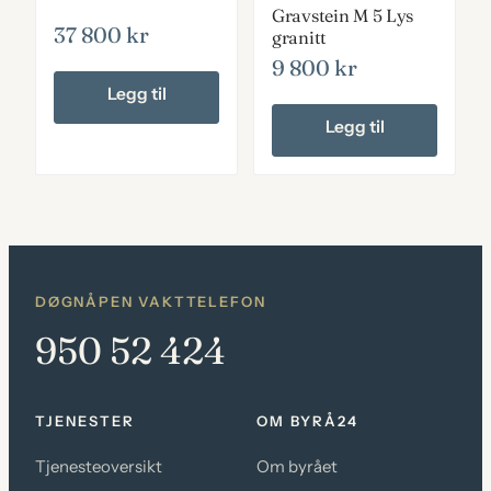
Gravstein M 5 Lys
37 800
kr
granitt
9 800
kr
Legg til
Legg til
DØGNÅPEN VAKTTELEFON
950 52 424
TJENESTER
OM BYRÅ24
Tjenesteoversikt
Om byrået