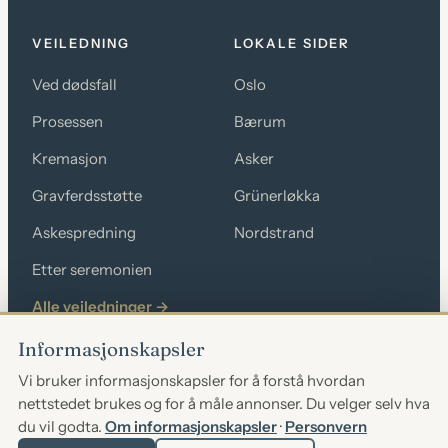
VEILEDNING
LOKALE SIDER
Ved dødsfall
Oslo
Prosessen
Bærum
Kremasjon
Asker
Gravferdsstøtte
Grünerløkka
Askespredning
Nordstrand
Etter seremonien
Alle veiledninger →
Informasjonskapsler
Vi bruker informasjonskapsler for å forstå hvordan
nettstedet brukes og for å måle annonser. Du velger selv hva
Org.nr 927 560 089 · post@byra24.no · © 2026 Byrå24 AS
du vil godta.
Om informasjonskapsler
·
Personvern
Personvern
Cookies
Vilkår
Endre cookievalg