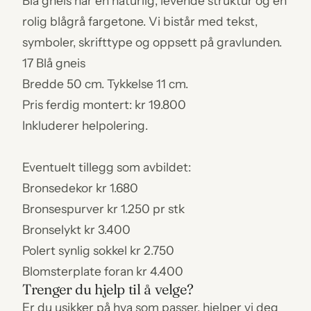
Blå gneis har en naturlig, levende struktur og en
rolig blågrå fargetone. Vi bistår med tekst,
symboler, skrifttype og oppsett på gravlunden.
17 Blå gneis
Bredde 50 cm. Tykkelse 11 cm.
Pris ferdig montert: kr 19.800
Inkluderer helpolering.
Eventuelt tillegg som avbildet:
Bronsedekor kr 1.680
Bronsespurver kr 1.250 pr stk
Bronselykt kr 3.400
Polert synlig sokkel kr 2.750
Blomsterplate foran kr 4.400
Trenger du hjelp til å velge?
Er du usikker på hva som passer, hjelper vi deg