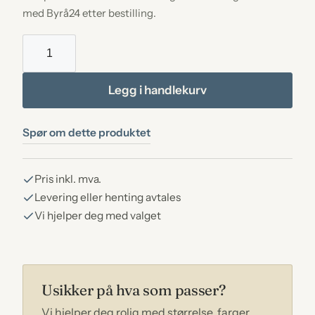
med Byrå24 etter bestilling.
Gravstein
Nr.
17
Legg i handlekurv
Blå
gneis
Spør om dette produktet
antall
Pris inkl. mva.
Levering eller henting avtales
Vi hjelper deg med valget
Usikker på hva som passer?
Vi hjelper deg rolig med størrelse, farger,