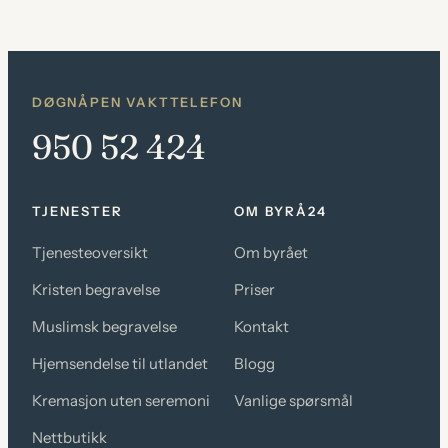
produktet
har
flere
varianter.
DØGNÅPEN VAKTTELEFON
Alternativene
950 52 424
kan
velges
TJENESTER
OM BYRÅ24
på
Tjenesteoversikt
Om byrået
produktsiden
Kristen begravelse
Priser
Muslimsk begravelse
Kontakt
Hjemsendelse til utlandet
Blogg
Kremasjon uten seremoni
Vanlige spørsmål
Nettbutikk