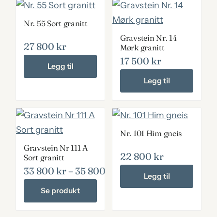
Nr. 55 Sort granitt
Gravstein Nr. 14
27 800
kr
Mørk granitt
17 500
kr
Legg til
Legg til
Nr. 101 Him gneis
Gravstein Nr 111 A
22 800
kr
Sort granitt
33 800
kr
–
35 800
kr
Prisområde: 33 800 kr 
Legg til
Se produkt
Dette