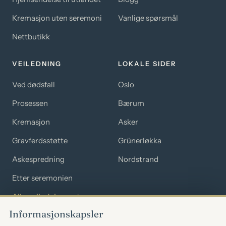
Kremasjon uten seremoni
Vanlige spørsmål
Nettbutikk
VEILEDNING
LOKALE SIDER
Ved dødsfall
Oslo
Prosessen
Bærum
Kremasjon
Asker
Gravferdsstøtte
Grünerløkka
Askespredning
Nordstrand
Etter seremonien
Alle veiledninger →
Informasjonskapsler