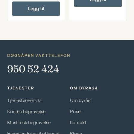
Legg til
DØGNÅPEN VAKTTELEFON
950 52 424
TJENESTER
OM BYRÅ24
Tjenesteoversikt
Om byrået
Kristen begravelse
Priser
Muslimsk begravelse
Kontakt
Hjemsendelse til utlandet
Blogg