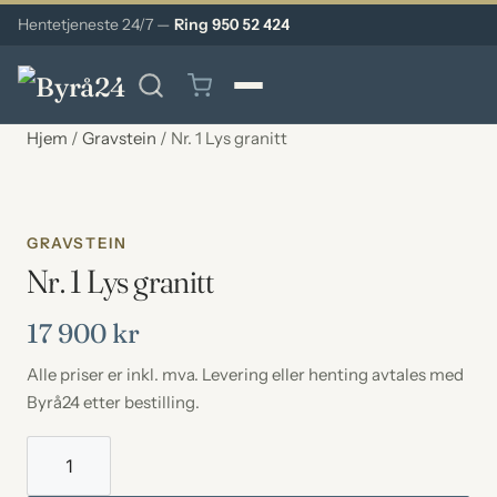
Hentetjeneste 24/7 —
Ring 950 52 424
Hjem
/
Gravstein
/ Nr. 1 Lys granitt
GRAVSTEIN
Nr. 1 Lys granitt
17 900
kr
Alle priser er inkl. mva. Levering eller henting avtales med
Byrå24 etter bestilling.
Nr.
1