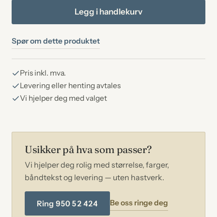
Lys
Legg i handlekurv
granitt
antall
Spør om dette produktet
Pris inkl. mva.
Levering eller henting avtales
Vi hjelper deg med valget
Usikker på hva som passer?
Vi hjelper deg rolig med størrelse, farger,
båndtekst og levering — uten hastverk.
Be oss ringe deg
Ring 950 52 424