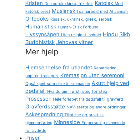
Kristen
Katolsk
Den norske kirke, frikirker
Med
Muslimsk
katolsk prest
I samarbeid med Al Jannah
Ortodoks
Russisk, ukrainsk, gresk, serbisk
Humanistisk
Human-Etisk Forbund
Livssynsåpen
Hindu
Sikh
Uten religiøst innhold
Buddhistisk
Jehovas vitner
Mer hjelp
Hjemsendelse fra utlandet
Repatriering,
Kremasjon uten seremoni
papirer, transport
Akutt hjelp ved
Også kjent som direkte kremasjon
dødsfall
Hva du gjør først, steg for steg
Prosessen
Hele forløpet fra dødsfall til gravferd
Gravferdsstøtte
NAV-støtte og andre ordninger
Askespredning
Tillatelse og praktisk
Minneside
gjennomføring
En personlig minneside
for avdøde
Priser