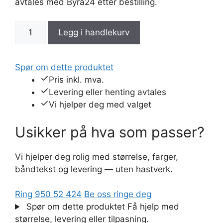
avtales med Byrå24 etter bestilling.
Nr.
Legg i handlekurv
108
Blå
gneis
Spør om dette produktet
antall
Pris inkl. mva.
Levering eller henting avtales
Vi hjelper deg med valget
Usikker på hva som passer?
Vi hjelper deg rolig med størrelse, farger,
båndtekst og levering — uten hastverk.
Ring 950 52 424
Be oss ringe deg
Spør om dette produktet
Få hjelp med
størrelse, levering eller tilpasning.