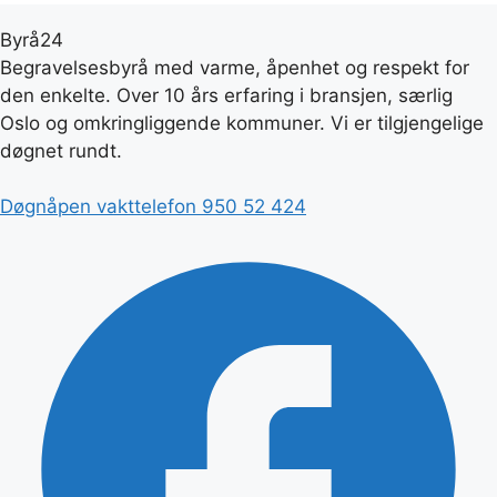
kan
velges
Byrå24
på
Begravelsesbyrå med varme, åpenhet og respekt for
produktsiden
den enkelte. Over 10 års erfaring i bransjen, særlig
Oslo og omkringliggende kommuner. Vi er tilgjengelige
døgnet rundt.
Døgnåpen vakttelefon
950 52 424