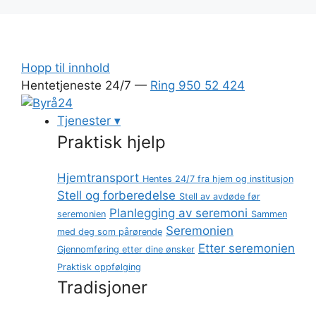
Hopp
til
innhold
Hopp til innhold
Hentetjeneste 24/7 —
Ring 950 52 424
Tjenester
▾
Praktisk hjelp
Hjemtransport
Hentes 24/7 fra hjem og institusjon
Stell og forberedelse
Stell av avdøde før
Planlegging av seremoni
seremonien
Sammen
Seremonien
med deg som pårørende
Etter seremonien
Gjennomføring etter dine ønsker
Praktisk oppfølging
Tradisjoner