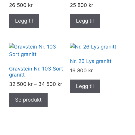
26 500
kr
25 800
kr
Legg til
Legg til
Nr. 26 Lys granitt
Gravstein Nr. 103 Sort
16 800
kr
granitt
Prisområde:
32 500
kr
–
34 500
kr
Legg til
Dette
32
produktet
500 kr
Se produkt
har
til
flere
34
varianter.
500 kr
Alternativene