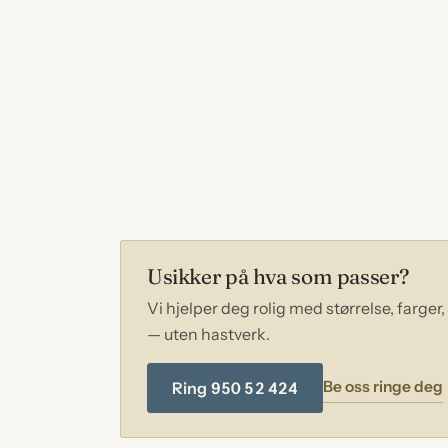
Etter seremonien
Praktisk oppfølging
Usikker på hva som passer?
Vi hjelper deg rolig med størrelse, farger
— uten hastverk.
Be oss ringe deg
Ring 950 52 424