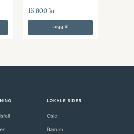
15 800
kr
Legg til
NING
LOKALE SIDER
sfall
Oslo
sen
Bærum