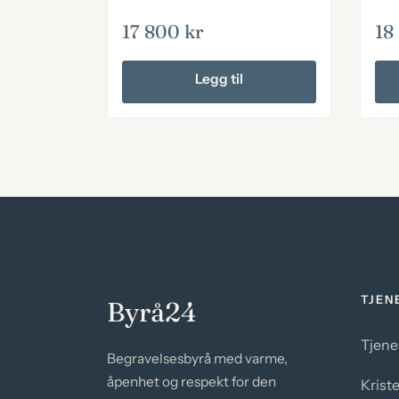
17 800
kr
18
Legg til
TJEN
Byrå24
Tjene
Begravelsesbyrå med varme,
åpenhet og respekt for den
Krist