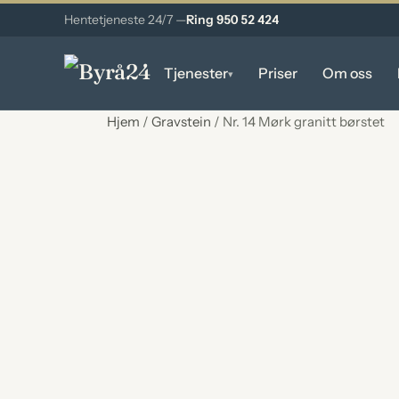
Hentetjeneste 24/7 —
Ring 950 52 424
Tjenester
Priser
Om oss
▾
Hjem
/
Gravstein
/ Nr. 14 Mørk granitt børstet
PRAKTISK HJELP
Hjemtransport
Hentes 24/7 fra hjem og institusjon
Stell og forberedelse
Stell av avdøde før seremonien
Planlegging av seremoni
Sammen med deg som pårørende
Seremonien
Gjennomføring etter dine ønsker