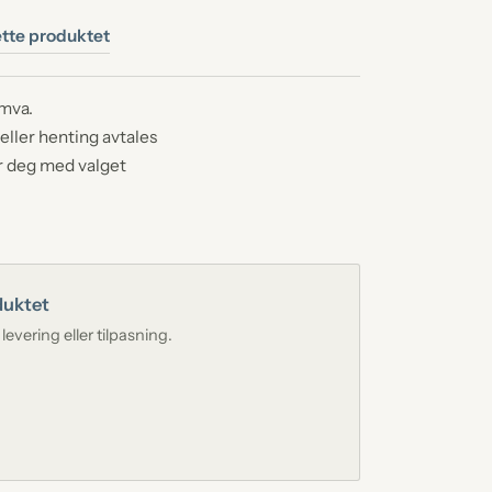
ferdsstøtte
tte produktet
tøtte og andre ordninger
espredning
telse og praktisk gjennomføring
 mva.
eller henting avtales
neside
r deg med valget
rsonlig minneside for avdøde
duktet
levering eller tilpasning.