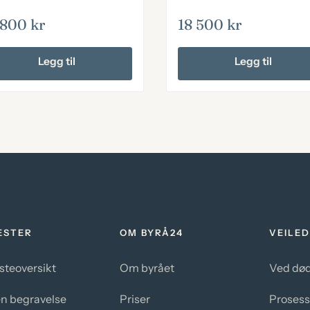
 800
kr
18 500
kr
Legg til
Legg til
ESTER
OM BYRÅ24
VEILED
steoversikt
Om byrået
Ved død
en begravelse
Priser
Proses