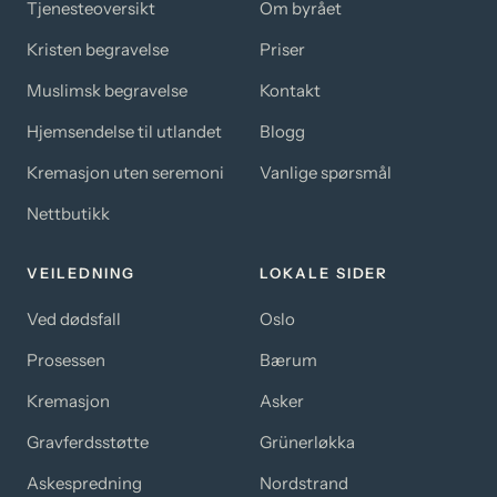
Tjenesteoversikt
Om byrået
produktsiden
Kristen begravelse
Priser
Muslimsk begravelse
Kontakt
Hjemsendelse til utlandet
Blogg
Kremasjon uten seremoni
Vanlige spørsmål
Nettbutikk
VEILEDNING
LOKALE SIDER
Ved dødsfall
Oslo
Prosessen
Bærum
Kremasjon
Asker
Gravferdsstøtte
Grünerløkka
Askespredning
Nordstrand