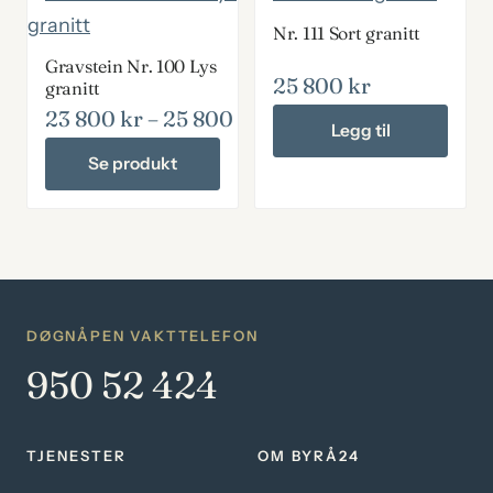
Nr. 111 Sort granitt
Gravstein Nr. 100 Lys
25 800
kr
granitt
23 800
kr
–
25 800
kr
Prisområde: 23 800 kr 
Legg til
Se produkt
Dette
produktet
har
flere
varianter.
DØGNÅPEN VAKTTELEFON
Alternativene
950 52 424
kan
velges
TJENESTER
OM BYRÅ24
på