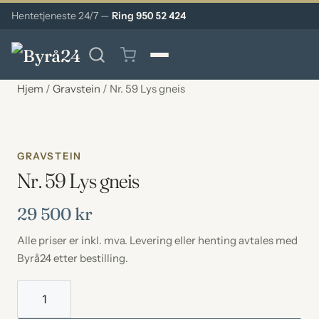
Hentetjeneste 24/7 —
Ring 950 52 424
Hjem
/
Gravstein
/ Nr. 59 Lys gneis
GRAVSTEIN
Nr. 59 Lys gneis
29 500
kr
Alle priser er inkl. mva. Levering eller henting avtales med
Byrå24 etter bestilling.
Nr.
59