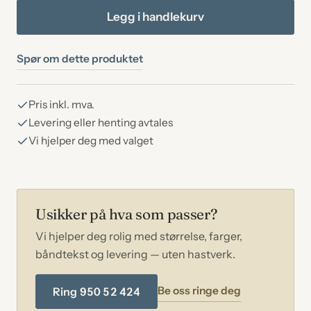
Lys
Legg i handlekurv
gneis
antall
Spør om dette produktet
Pris inkl. mva.
Levering eller henting avtales
Vi hjelper deg med valget
Usikker på hva som passer?
Vi hjelper deg rolig med størrelse, farger,
båndtekst og levering — uten hastverk.
Be oss ringe deg
Ring 950 52 424