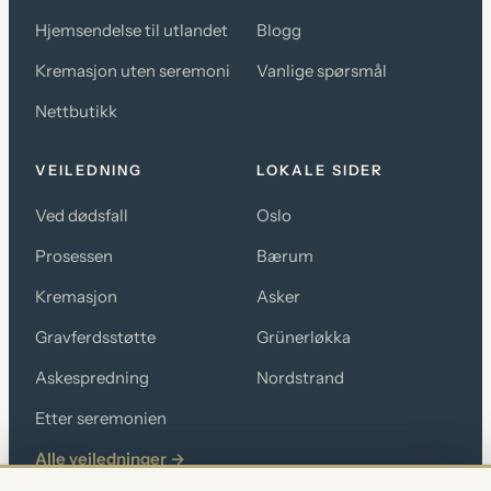
Hjemsendelse til utlandet
Blogg
Kremasjon uten seremoni
Vanlige spørsmål
Nettbutikk
VEILEDNING
LOKALE SIDER
Ved dødsfall
Oslo
Prosessen
Bærum
Kremasjon
Asker
Gravferdsstøtte
Grünerløkka
Askespredning
Nordstrand
Etter seremonien
Alle veiledninger →