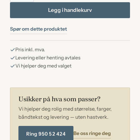
Steel
Legg i handlekurv
grey
granitt
Spør om dette produktet
antall
Pris inkl. mva.
Levering eller henting avtales
Vi hjelper deg med valget
Usikker på hva som passer?
Vi hjelper deg rolig med størrelse, farger,
båndtekst og levering — uten hastverk.
Be oss ringe deg
Ring 950 52 424