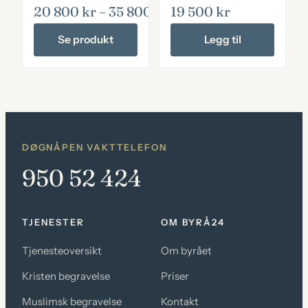
20 800
kr
–
35 800
kr
Prisområde: 20 800 kr
19 500
kr
Se produkt
Legg til
Dette
produktet
har
flere
varianter.
DØGNÅPEN VAKTTELEFON
Alternativene
950 52 424
kan
velges
TJENESTER
OM BYRÅ24
på
Tjenesteoversikt
Om byrået
produktsiden
Kristen begravelse
Priser
Muslimsk begravelse
Kontakt