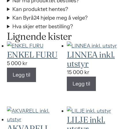
Når må produktet bestilles?
Kan produktet hentes?
Kan Byrå24 hjelpe meg å velge?
Hva skjer etter bestilling?
Lignende kister
ENKEL FURU
LINNEA inkl.
utstyr
5 000
kr
15 000
kr
Legg til
Legg til
LILJE inkl.
AKVARELL
utstyr