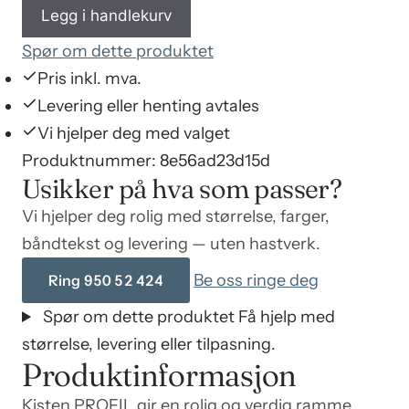
Legg i handlekurv
Spør om dette produktet
Pris inkl. mva.
Levering eller henting avtales
Vi hjelper deg med valget
Produktnummer:
8e56ad23d15d
Usikker på hva som passer?
Vi hjelper deg rolig med størrelse, farger,
båndtekst og levering — uten hastverk.
Be oss ringe deg
Ring 950 52 424
Spør om dette produktet
Få hjelp med
størrelse, levering eller tilpasning.
Produktinformasjon
Kisten PROFIL gir en rolig og verdig ramme