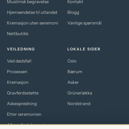
Muslimsk begravelse
Kontakt
Hjemsendelse til utlandet
Blogg
Kremasjon uten seremoni
Vanlige spørsmål
Nettbutikk
VEILEDNING
LOKALE SIDER
Ved dødsfall
Oslo
Prosessen
Bærum
Kremasjon
Asker
Gravferdsstøtte
Grünerløkka
Askespredning
Nordstrand
Etter seremonien
Alle veiledninger →