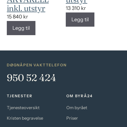
inkl. utstyr
13 310
kr
15 840
kr
Legg til
Legg til
DØGNÅPEN VAKTTELEFON
950 52 424
TJENESTER
OM BYRÅ24
Tjenesteoversikt
Om byrået
Kristen begravelse
Priser