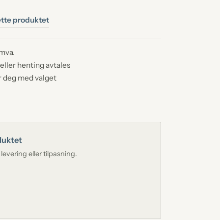
ferdsstøtte
tte produktet
tøtte og andre ordninger
espredning
telse og praktisk gjennomføring
 mva.
eller henting avtales
neside
r deg med valget
rsonlig minneside for avdøde
duktet
levering eller tilpasning.