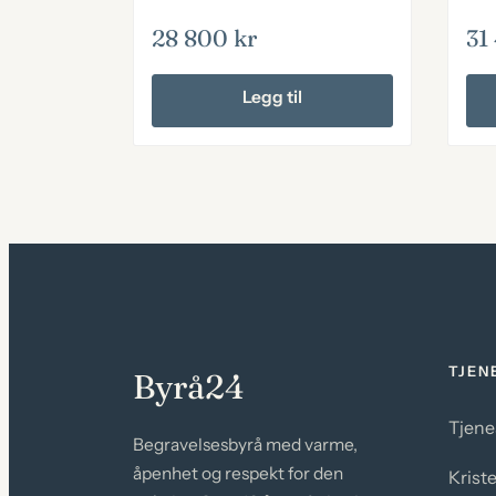
28 800
kr
31
Legg til
TJEN
Byrå24
Tjene
Begravelsesbyrå med varme,
åpenhet og respekt for den
Krist