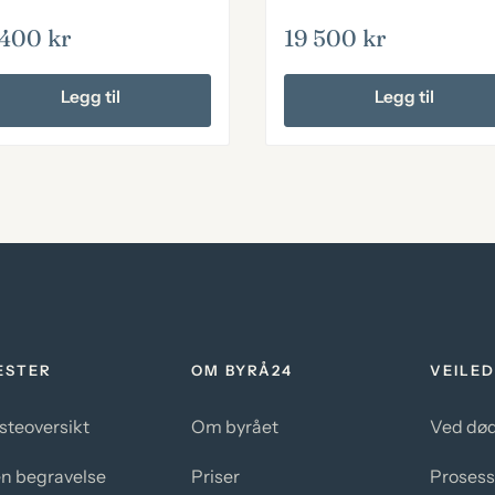
 400
kr
19 500
kr
Legg til
Legg til
ESTER
OM BYRÅ24
VEILED
steoversikt
Om byrået
Ved død
en begravelse
Priser
Proses