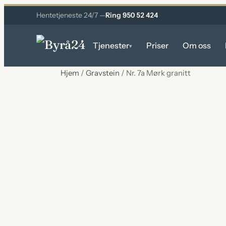
Hentetjeneste 24/7 —
Ring 950 52 424
Tjenester
Priser
Om oss
▾
Hjem
/
Gravstein
/ Nr. 7a Mørk granitt
PRAKTISK HJELP
Hjemtransport
Hentes 24/7 fra hjem og institusjon
Stell og forberedelse
Stell av avdøde før seremonien
Planlegging av seremoni
Sammen med deg som pårørende
Seremonien
Gjennomføring etter dine ønsker