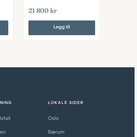
21 800
kr
Legg til
NING
LOKALE SIDER
sfall
Oslo
sen
Bærum