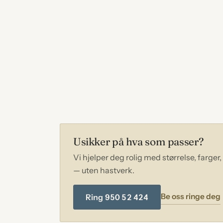
Etter seremonien
Praktisk oppfølging
Usikker på hva som passer?
Vi hjelper deg rolig med størrelse, farger
— uten hastverk.
Be oss ringe deg
Ring 950 52 424